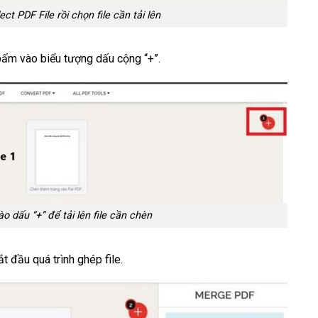
ct PDF File rồi chọn file cần tải lên
 bấm vào biểu tượng dấu cộng “+”.
o dấu “+” để tải lên file cần chèn
 đầu quá trình ghép file.