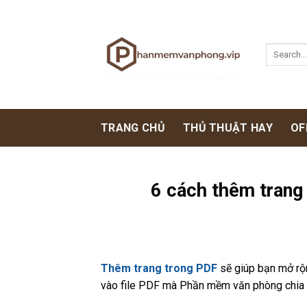
Skip
to
content
TRANG CHỦ
THỦ THUẬT HAY
OF
6 cách thêm trang
Thêm trang trong PDF
sẽ giúp bạn mở rộn
vào file PDF mà Phần mềm văn phòng chia 