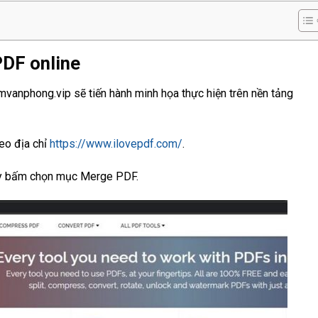
PDF online
vanphong.vip sẽ tiến hành minh họa thực hiện trên nền tảng
eo địa chỉ
https://www.ilovepdf.com/
.
hãy bấm chọn mục Merge PDF.