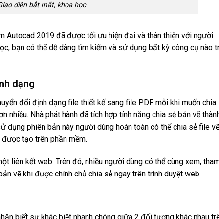
Giao diện bắt mắt, khoa học
m Autocad 2019 đã được tối ưu hiện đại và thân thiện với người
học, bạn có thể dễ dàng tìm kiếm và sử dụng bất kỳ công cụ nào t
ịnh dạng
uyển đổi định dạng file thiết kế sang file PDF mỗi khi muốn chia
ơn nhiều. Nhà phát hành đã tích hợp tính năng chia sẻ bản vẽ thàn
sử dụng phiên bản này người dùng hoàn toàn có thể chia sẻ file v
k được tạo trên phần mềm.
ột liên kết web. Trên đó, nhiều người dùng có thể cùng xem, tha
 bản vẽ khi được chính chủ chia sẻ ngay trên trình duyệt web.
hận biết sự khác biệt nhanh chóng giữa 2 đối tượng khác nhau tr