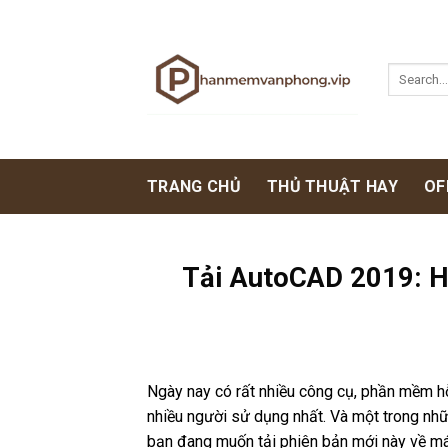
Skip
to
content
TRANG CHỦ
THỦ THUẬT HAY
OF
Tải AutoCAD 2019: Hư
Ngày nay có rất nhiều công cụ, phần mềm h
nhiều người sử dụng nhất. Và một trong nh
bạn đang muốn tải phiên bản mới này về máy