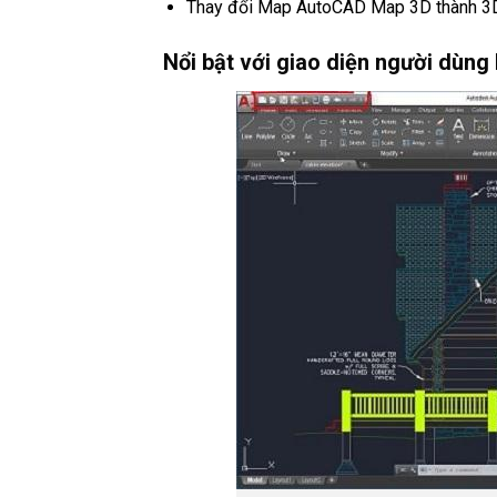
Thay đổi Map AutoCAD Map 3D thành 3
Nổi bật với giao diện người dùng 