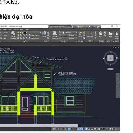
D Toolset…
hiện đại hóa