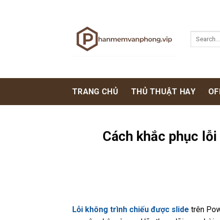
Skip
to
content
TRANG CHỦ
THỦ THUẬT HAY
OF
Cách khắc phục lỗi 
Lỗi không trình chiếu được slide
trên Pow