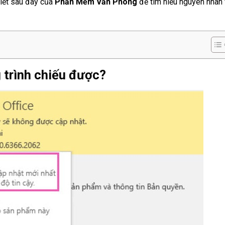
viết sau đây của
Phần Mềm Văn Phòng
để tìm hiểu nguyên nhân
 trình chiếu được?