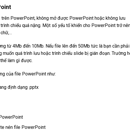
oint
de trên PowerPoint, không mở được PowerPoint hoặc không lưu
le trình chiếu quá nặng. Một số yếu tố khiến cho PowerPoint trở nê
 chữ,…
ợng từ 4Mb đến 10Mb. Nếu file lên đến 50Mb tức là bạn cần phải
 muốn quá trình lưu hoặc trình chiếu slide bị gián đoạn. Trường 
thể làm gì được.
ợng của file PowerPoint như:
ang định dạng .pptx
 PowerPoint
e nén file PowerPoint