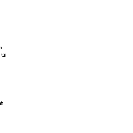
m
túi
nh