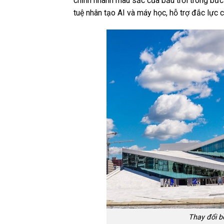
chỉnh nhanh màu sắc của bầu trời trong bức
tuệ nhân tạo AI và máy học, hỗ trợ đắc lực 
Thay đổi b