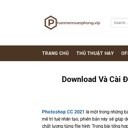
Skip
to
content
TRANG CHỦ
THỦ THUẬT HAY
OF
Download Và Cài 
Photoshop CC 2021
là một trong những b
mẽ trí tuệ nhân tạo, phiên bản này sẽ giúp
chất lượng từng file hình. Trong bài tổng h