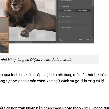
ết nhỏ bằng dụng cụ Object Aware Refine Mode
úp quá trình tìm kiếm, cập nhật kho nội dung mới của Adobe trở n
ng tự học, phán đoán chính xác ngữ cảnh và gợi ý hướng xử lý
nhất tích hợp trên phiên bản phần mềm Photoshop 2021. Thông qu