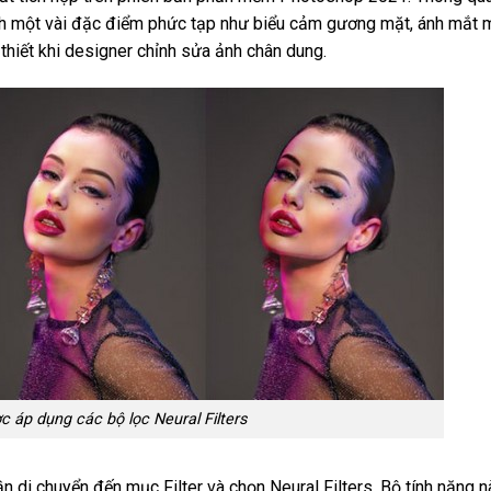
hỉnh một vài đặc điểm phức tạp như biểu cảm gương mặt, ánh mắt 
thiết khi designer chỉnh sửa ảnh chân dung.
 áp dụng các bộ lọc Neural Filters
ần di chuyển đến mục Filter và chọn Neural Filters. Bộ tính năng n