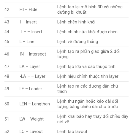
Lệnh tạo lại mô hình 3D với những
42
HI – Hide
đường bị khuất
43
I – Insert
Lệnh chèn hình khối
44
-I – – Insert
Lệnh chỉnh sửa khối được chèn
45
L – Line
Lệnh vẽ đường thẳng
Lệnh tạo ra phần giao giữa 2 đối
46
IN – Intersect
tượng
47
LA – Layer
Lệnh tạo lớp và các thuộc tính
48
-LA – – Layer
Lệnh hiệu chỉnh thuộc tính layer
Lệnh tạo ra các đường dẫn chú
49
LE – Leader
thích
Lệnh thu ngắn hoặc kéo dài đối
50
LEN – Lengthen
tượng bằng chiều dài cho trước
Lệnh khai báo hay thay đổi chiều dày
51
LW – Weight
nét vẽ
52
LO – Layout
Lệnh tạo layout