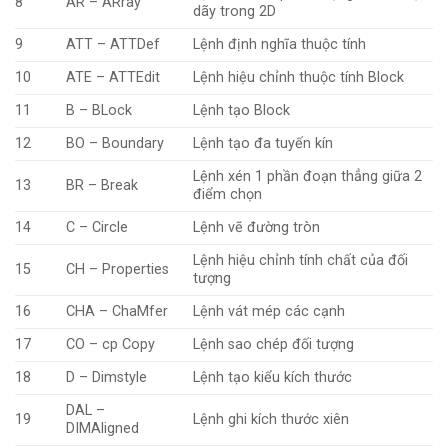
8
AR – ARray
dãy trong 2D
9
ATT – ATTDef
Lệnh định nghĩa thuộc tính
10
ATE – ATTEdit
Lệnh hiệu chỉnh thuộc tính Block
11
B – BLock
Lệnh tạo Block
12
BO – Boundary
Lệnh tạo đa tuyến kín
Lệnh xén 1 phần đoạn thẳng giữa 2
13
BR – Break
điểm chọn
14
C – Circle
Lệnh vẽ đường tròn
Lệnh hiệu chỉnh tính chất của đối
15
CH – Properties
tượng
16
CHA – ChaMfer
Lệnh vát mép các cạnh
17
CO – cp Copy
Lệnh sao chép đối tượng
18
D – Dimstyle
Lệnh tạo kiểu kích thước
DAL –
19
Lệnh ghi kích thước xiên
DIMAligned