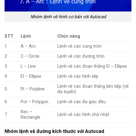
Nhóm lệnh vẽ hình cơ bản với Autocad
STT
Lệnh
Chức năng
1
A – Arc
Lệnh vẽ các cung tròn
2
C – Circle
Lệnh vẽ các đường tròn
3
L – Line
Lệnh vẽ các đoạn thẳng El – Ellipse
4
El – Ellipse
Lệnh vẽ các hình elip
Lệnh vẽ các đoạn thẳng liên tiếp (vẽ
5
Pl – Polyline
đa tuyến)
6
Pol – Polygon
Lệnh vẽ các đa giác đều
Rec –
7
Lệnh vẽ các hình chữ nhật
Rectangle
Nhóm lệnh vẽ đường kích thước với Autocad