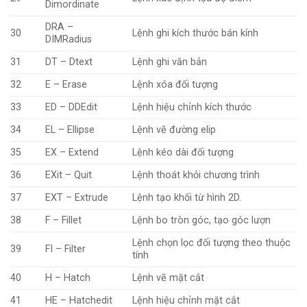
Dimordinate
DRA –
30
Lệnh ghi kích thước bán kính
DIMRadius
31
DT – Dtext
Lệnh ghi văn bản
32
E – Erase
Lệnh xóa đối tượng
33
ED – DDEdit
Lệnh hiệu chỉnh kích thước
34
EL – Ellipse
Lệnh vẽ đường elip
35
EX – Extend
Lệnh kéo dài đối tượng
36
EXit – Quit
Lệnh thoát khỏi chương trình
37
EXT – Extrude
Lệnh tạo khối từ hình 2D.
38
F – Fillet
Lệnh bo tròn góc, tạo góc lượn
Lệnh chọn lọc đối tượng theo thuộc
39
FI – Filter
tính
40
H – Hatch
Lệnh vẽ mặt cắt
41
HE – Hatchedit
Lệnh hiệu chỉnh mặt cắt