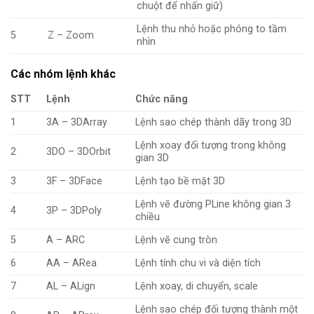
chuột để nhấn giữ)
Lệnh thu nhỏ hoặc phóng to tầm
5
Z – Zoom
nhìn
Các nhóm lệnh khác
STT
Lệnh
Chức năng
1
3A – 3DArray
Lệnh sao chép thành dãy trong 3D
Lệnh xoay đối tượng trong không
2
3DO – 3DOrbit
gian 3D
3
3F – 3DFace
Lệnh tạo bề mặt 3D
Lệnh vẽ đường PLine không gian 3
4
3P – 3DPoly
chiều
5
A – ARC
Lệnh vẽ cung tròn
6
AA – ARea
Lệnh tính chu vi và diện tích
7
AL – ALign
Lệnh xoay, di chuyển, scale
Lệnh sao chép đối tượng thành một