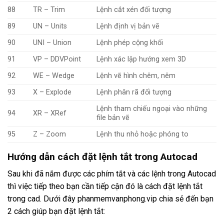
88
TR – Trim
Lệnh cắt xén đối tượng
89
UN – Units
Lệnh định vị bản vẽ
90
UNI – Union
Lệnh phép cộng khối
91
VP – DDVPoint
Lệnh xác lập hướng xem 3D
92
WE – Wedge
Lệnh vẽ hình chêm, nêm
93
X – Explode
Lệnh phân rã đối tượng
Lệnh tham chiếu ngoại vào những
94
XR – XRef
file bản vẽ
95
Z – Zoom
Lệnh thu nhỏ hoặc phóng to
Hướng dẫn cách đặt lệnh tắt trong Autocad
Sau khi đã nắm được các phím tắt và các lệnh trong Autocad
thì việc tiếp theo bạn cần tiếp cận đó là cách đặt lệnh tắt
trong cad. Dưới đây phanmemvanphong.vip chia sẻ đến bạn
2 cách giúp bạn đặt lệnh tắt: