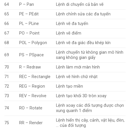
64
P – Pan
Lệnh di chuyển cả bản vẽ
65
PE – PEdit
Lệnh chỉnh sửa các đa tuyến
66
PL – PLine
Lệnh vẽ đa tuyến
67
PO – Point
Lệnh vẽ điểm
68
POL – Polygon
Lệnh vẽ đa giác đều khép kín
Lệnh chuyển từ không gian mô hình
69
PS – PSpace
sang không gian giấy
70
R – Redraw
Lệnh làm mới màn hình
71
REC – Rectangle
Lệnh vẽ hình chữ nhật
72
REG – Region
Lệnh tạo miền
73
REV – Revolve
Lệnh tạo khối 3D tròn xoay
Lệnh xoay các đối tượng được chọn
74
RO – Rotate
xung quanh 1 điểm
Lệnh hiển thị cây, cảnh, vật liệu, đèn,
75
RR – Render
… của đối tượng