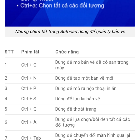
Những phím tắt trong Autocad dùng để quản lý bản vẽ
STT
Phím tắt
Chức năng
Dùng để mở bản vẽ đã có sẵn trong
1
Ctrl + O
máy
2
Ctrl + N
Dùng để tạo một bản vẽ mới
3
Ctrl + P
Dùng để mở ra hộp thoại in ấn
4
Ctrl + S
Dùng để lưu lại bản vẽ
5
Ctrl + Q
Dùng để thoát trang
Dùng để lựa chọn/bôi đen tất cả các
6
Ctrl + A
đối tượng
Dùng để chuyển đổi màn hình qua lại
7
Ctrl + Tab