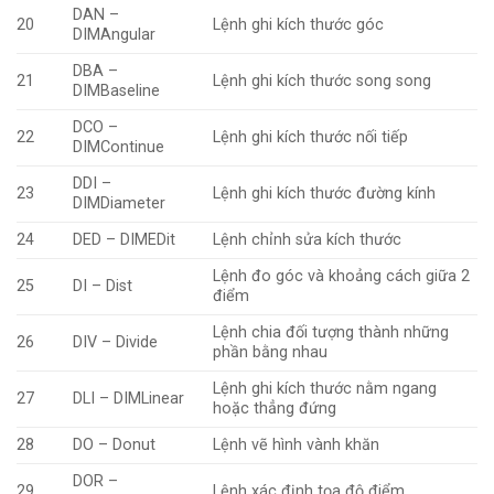
DAN –
20
Lệnh ghi kích thước góc
DIMAngular
DBA –
21
Lệnh ghi kích thước song song
DIMBaseline
DCO –
22
Lệnh ghi kích thước nối tiếp
DIMContinue
DDI –
23
Lệnh ghi kích thước đường kính
DIMDiameter
24
DED – DIMEDit
Lệnh chỉnh sửa kích thước
Lệnh đo góc và khoảng cách giữa 2
25
DI – Dist
điểm
Lệnh chia đối tượng thành những
26
DIV – Divide
phần bằng nhau
Lệnh ghi kích thước nằm ngang
27
DLI – DIMLinear
hoặc thẳng đứng
28
DO – Donut
Lệnh vẽ hình vành khăn
DOR –
29
Lệnh xác định tọa độ điểm