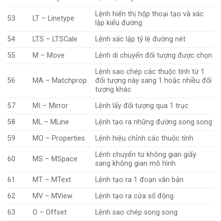
Lệnh hiển thị hộp thoại tạo và xác
53
LT – Linetype
lập kiểu đường
54
LTS – LTSCale
Lệnh xác lập tỷ lệ đường nét
55
M – Move
Lệnh di chuyển đối tượng được chọn
Lệnh sao chép các thuộc tính từ 1
56
MA – Matchprop
đối tượng này sang 1 hoặc nhiều đối
tượng khác
57
MI – Mirror
Lệnh lấy đối tượng qua 1 trục
58
ML – MLine
Lệnh tạo ra những đường song song
59
MO – Properties
Lệnh hiệu chỉnh các thuộc tính
Lệnh chuyển từ không gian giấy
60
MS – MSpace
sang không gian mô hình
61
MT – MText
Lệnh tạo ra 1 đoạn văn bản
62
MV – MView
Lệnh tạo ra cửa sổ động
63
O – Offset
Lệnh sao chép song song