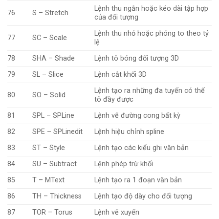
Lệnh thu ngắn hoặc kéo dài tập hợp
76
S – Stretch
của đối tượng
Lệnh thu nhỏ hoặc phóng to theo tỷ
77
SC – Scale
lệ
78
SHA – Shade
Lệnh tô bóng đối tượng 3D
79
SL – Slice
Lệnh cắt khối 3D
Lệnh tạo ra những đa tuyến có thể
80
SO – Solid
tô đầy được
81
SPL – SPLine
Lệnh vẽ đường cong bất kỳ
82
SPE – SPLinedit
Lệnh hiệu chỉnh spline
83
ST – Style
Lệnh tạo các kiểu ghi văn bản
84
SU – Subtract
Lệnh phép trừ khối
85
T – MText
Lệnh tạo ra 1 đoạn văn bản
86
TH – Thickness
Lệnh tạo độ dày cho đối tượng
87
TOR – Torus
Lệnh vẽ xuyến