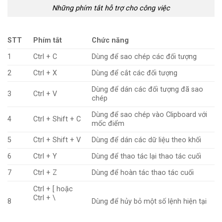
Những phím tắt hỗ trợ cho công việc
STT
Phím tắt
Chức năng
1
Ctrl + C
Dùng để sao chép các đối tượng
2
Ctrl + X
Dùng để cắt các đối tượng
Dùng để dán các đối tượng đã sao
3
Ctrl + V
chép
Dùng để sao chép vào Clipboard với
4
Ctrl + Shift + C
mốc điểm
5
Ctrl + Shift + V
Dùng để dán các dữ liệu theo khối
6
Ctrl + Y
Dùng để thao tác lại thao tác cuối
7
Ctrl + Z
Dùng để hoàn tác thao tác cuối
Ctrl + [ hoặc
Ctrl + \
8
Dùng để hủy bỏ một số lệnh hiện tại