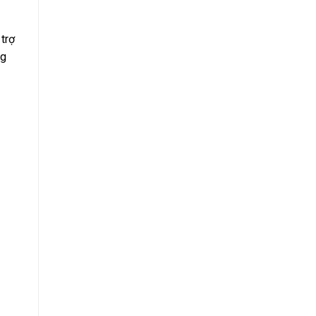
trợ
ng