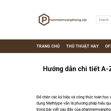
Skip
to
content
TRANG CHỦ
THỦ THUẬT HAY
OF
Hướng dẫn chi tiết A
Để chèn các ký hiệu và công thức toán học 
dụng Mathtype vẫn là phương pháp hiệu qu
trong bài viết sau đây của phanmemvanphon