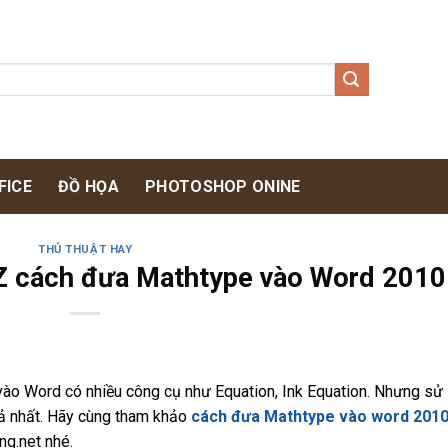
FICE
ĐỒ HỌA
PHOTOSHOP ONINE
THỦ THUẬT HAY
-Z cách đưa Mathtype vào Word 2010
vào Word có nhiều công cụ như Equation, Ink Equation. Nhưng sử
ả nhất. Hãy cùng tham khảo
cách đưa Mathtype vào word 201
g.net nhé.